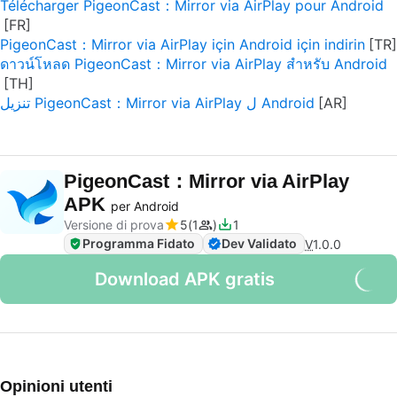
Télécharger PigeonCast：Mirror via AirPlay pour Android
PigeonCast：Mirror via AirPlay için Android için indirin
ดาวน์โหลด PigeonCast：Mirror via AirPlay สำหรับ Android
تنزيل PigeonCast：Mirror via AirPlay ل Android
PigeonCast：Mirror via AirPlay
APK
per Android
Versione di prova
5
1
1
Programma Fidato
Dev Validato
V
1.0.0
Download APK gratis
Opinioni utenti