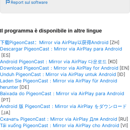
Report sul software
Il programma è disponibile in altre lingue
下载PigeonCast：Mirror via AirPlay以获得Android
Descargar PigeonCast：Mirror via AirPlay para Android
Android PigeonCast：Mirror via AirPlay 다운로드
Download PigeonCast：Mirror via AirPlay for Android
Unduh PigeonCast：Mirror via AirPlay untuk Android
Laden Sie PigeonCast：Mirror via AirPlay für Android
herunter
Baixada do PigeonCast：Mirror via AirPlay para Android
Android 版 PigeonCast：Mirror via AirPlay をダウンロード
Скачать PigeonCast：Mirror via AirPlay Для Android
Tải xuống PigeonCast：Mirror via AirPlay cho Android