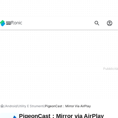
Android
Utility E Strumenti
PigeonCast：Mirror Via AirPlay
PigeonCast：Mirror via AirPlay